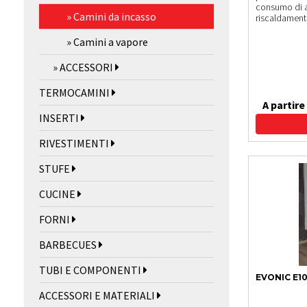
consumo di a
» Camini da incasso
riscaldamento
» Camini a vapore
» ACCESSORI
TERMOCAMINI
A partire
INSERTI
RIVESTIMENTI
STUFE
CUCINE
FORNI
BARBECUES
TUBI E COMPONENTI
EVONIC E1
ACCESSORI E MATERIALI