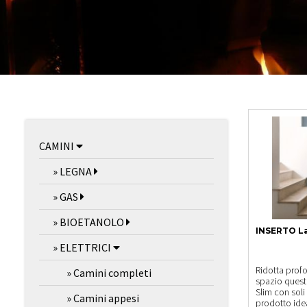
CAMINI
» LEGNA
» GAS
» BIOETANOLO
INSERTO La
» ELETTRICI
Ridotta profo
» Camini completi
spazio questi
Slim con soli
» Camini appesi
prodotto idea