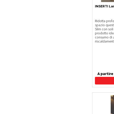
INSERTI La
Ridotta profo
spazio questi
Slim con soli
prodotto idea
consumo di a
riscaldamento
A partire