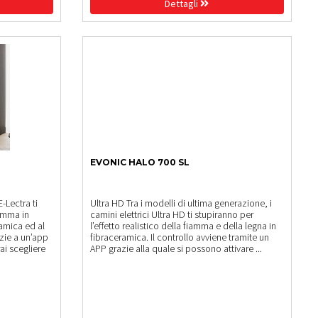
Dettagli
EVONIC HALO 700 SL
E-Lectra ti
Ultra HD Tra i modelli di ultima generazione, i
iamma in
camini elettrici Ultra HD ti stupiranno per
amica ed al
l’effetto realistico della fiamma e della legna in
azie a un’app
fibraceramica. Il controllo avviene tramite un
ai scegliere
APP grazie alla quale si possono attivare ...