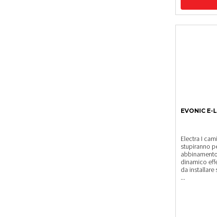
EVONIC E-
Electra I cami
stupiranno pe
abbinamento 
dinamico effe
da installare
...