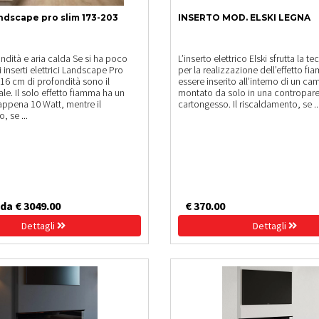
ndscape pro slim 173-203
INSERTO MOD. ELSKI LEGNA
ndità e aria calda Se si ha poco
L’inserto elettrico Elski sfrutta la 
 inserti elettrici Landscape Pro
per la realizzazione dell’effetto f
 16 cm di profondità sono il
essere inserito all’interno di un c
le. Il solo effetto fiamma ha un
montato da solo in una contropare
ppena 10 Watt, mentre il
cartongesso. Il riscaldamento, se ..
, se ...
 da € 3049.00
€ 370.00
Dettagli
Dettagli