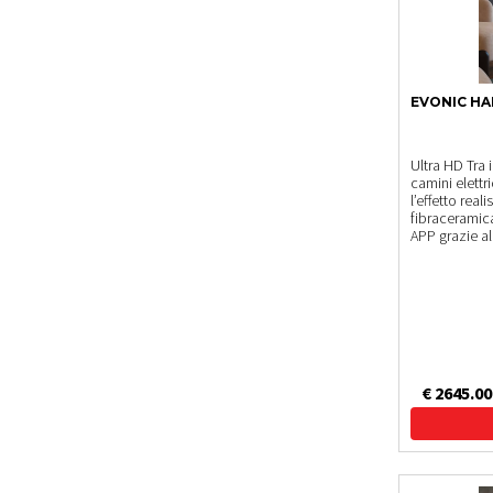
EVONIC HA
Ultra HD Tra 
camini elettri
l’effetto real
fibraceramica
APP grazie al
€ 2645.00