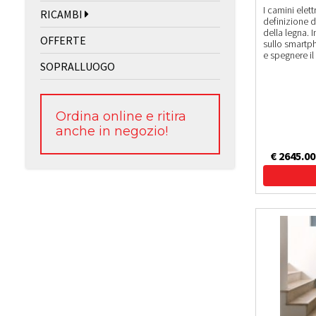
I camini elett
RICAMBI
definizione de
della legna. I
OFFERTE
sullo smartp
e spegnere il
SOPRALLUOGO
Ordina online e ritira
anche in negozio!
€ 2645.00