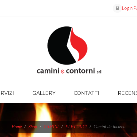
Login
P
RVIZI
GALLERY
CONTATTI
RECENS
Home
Shop
CAMINI
ELETTRICI
Camini da incasso