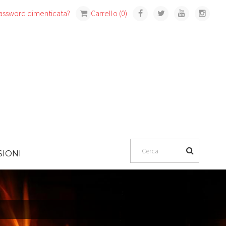
assword dimenticata?
Carrello (0)
IONI