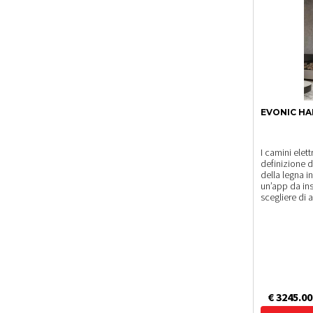
EVONIC HA
I camini elett
definizione de
della legna i
un’app da ins
scegliere di 
€ 3245.00